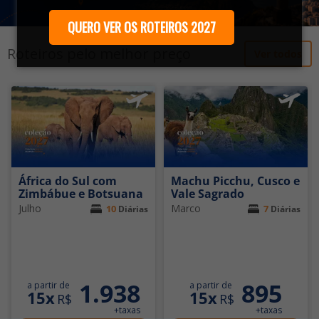
QUERO VER OS ROTEIROS 2027
Roteiros pelo melhor preço
Ver todos
África do Sul com
Machu Picchu, Cusco e
Zimbábue e Botsuana
Vale Sagrado
Julho
Marco
10
7
Diárias
Diárias
1.938
895
a partir de
a partir de
15x
15x
R$
R$
+taxas
+taxas