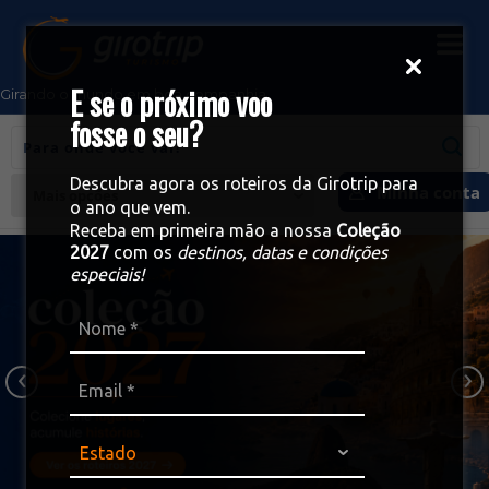
E se o próximo voo
Girando o mundo em boa companhia
fosse o seu?
Descubra agora os roteiros da Girotrip para
Minha conta
Mais opções
o ano que vem.
Receba em primeira mão a nossa
Coleção
2027
com os
destinos, datas e condições
especiais!
‹
›