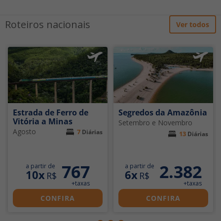
Roteiros nacionais
Ver todos
Estrada de Ferro de
Segredos da Amazônia
Vitória a Minas
Setembro e Novembro
Agosto
7
Diárias
13
Diárias
767
2.382
a partir de
a partir de
10x
6x
R$
R$
+taxas
+taxas
CONFIRA
CONFIRA