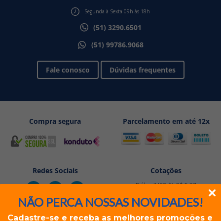
Segunda à Sexta 09h às 18h
(51) 3290.6501
(51) 99786.9068
Fale conosco
Dúvidas frequentes
Compra segura
Parcelamento em até 12x
Redes Sociais
Cotações
Dólar (USD $): R$ 5,27
Euro (EUR €): R$ 6,08
NÃO PERCA NOSSAS NOVIDADES!
Cadastre-se e receba as melhores promoções e