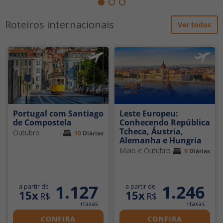
Roteiros internacionais
Ver todos
Portugal com Santiago
Leste Europeu:
de Compostela
Conhecendo República
Tcheca, Áustria,
Outubro
10
Diárias
Alemanha e Hungria
Maio e Outubro
9
Diárias
1.127
1.246
a partir de
a partir de
15x
15x
R$
R$
+taxas
+taxas
CONFIRA
CONFIRA