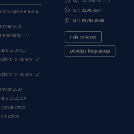
Segunda à Sexta 09h às 18h
(51) 3290.6501
otrip: Agora é a sua
(51) 99786.9068
ember 2025
e Premiado - 1ª
Fale conosco
Anual 2024/25
Dúvidas frequentes
xplorar o Mundo - 3ª
xplorar o Mundo - 2ª
ember 2024
Anual 2023/24
niversariantes
 Cruzeiros