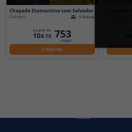
Chapada Diamantina com Salvador
Segredos 
Outubro
Setembro e
10
Diárias
753
a partir de
a p
10x
6
R$
+taxas
CONFIRA