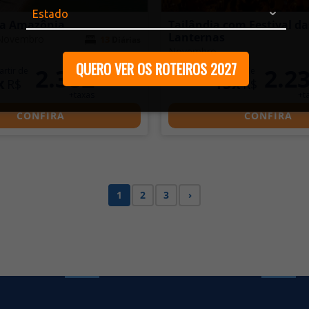
da Amazônia
Tailândia com Festival da
Lanternas
 Novembro
13
Diárias
Novembro
QUERO VER OS ROTEIROS 2027
2.382
2.2
artir de
a partir de
x
15x
R$
R$
+taxas
+t
CONFIRA
CONFIRA
1
2
3
›