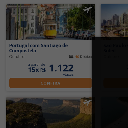
Portugal com Santiago de
São Paulo 
Compostela
Soleil
Outubro
Outubro
10
Diárias
1.122
a partir de
a
15x
R$
+taxas
CONFIRA