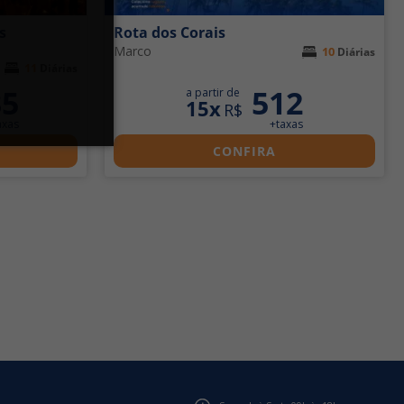
s
Rota dos Corais
Marco
10
Diárias
11
Diárias
35
512
a partir de
15x
R$
axas
+taxas
CONFIRA