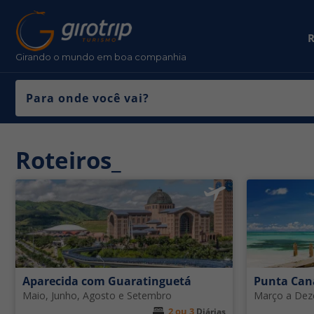
R
Girando o mundo em boa companhia
Roteiros_
Aparecida com Guaratinguetá
Punta Can
Maio, Junho, Agosto e Setembro
Março a De
2 ou 3
Diárias