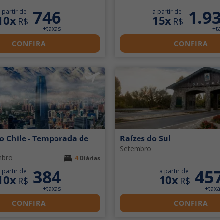
746
1.9
 partir de
a partir de
10x
15x
R$
R$
+taxas
+t
CONFIRA
CONFIRA
o Chile - Temporada de
Raízes do Sul
Setembro
mbro
4
Diárias
384
45
 partir de
a partir de
10x
10x
R$
R$
+taxas
+taxa
CONFIRA
CONFIRA