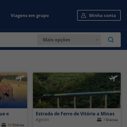
Viagens em grupo
Minha conta
Mais opções
ue e
Estrada de Ferro de Vitória a Minas
Agosto
7
Diárias
10
Diárias