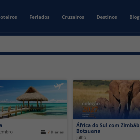
oteiros
Feriados
Cruzeiros
Destinos
Blog
a
África do Sul com Zimbáb
Botsuana
zembro
7
Diárias
Julho