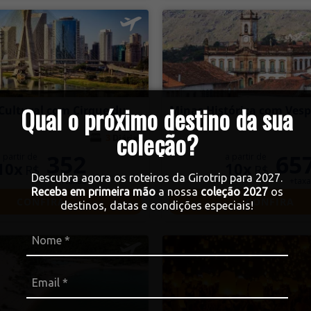
Qual o próximo destino da sua
Cultural com Cirque du
Minas Histórica com Ves
Outubro
coleção?
3
Diárias
352
65
 partir de
a partir de
10x
10x
R$
R$
Descubra agora os roteiros da Girotrip para 2027.
+taxas
+taxa
Receba em primeira mão
a nossa
coleção 2027
os
CONFIRA
CONFIRA
destinos, datas e condições especiais!