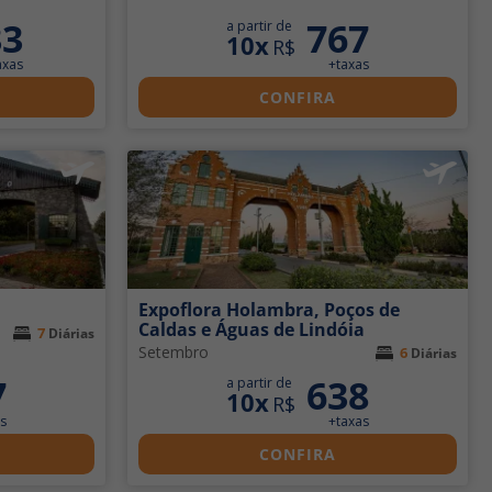
33
767
a partir de
10x
R$
axas
+taxas
CONFIRA
Expoflora Holambra, Poços de
Caldas e Águas de Lindóia
7
Diárias
Setembro
6
Diárias
7
638
a partir de
10x
R$
s
+taxas
CONFIRA