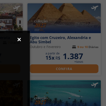
perata
Egito com Cruzeiro, Alexandria e
Abu Simbel
7
Diárias
Outubro e Fevereiro
9 ou 10
Diárias
7
1.387
a partir de
15x
R$
s
+taxas
CONFIRA