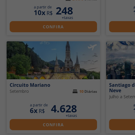
248
a partir de
a
10x
R$
+taxas
CONFIRA
Circuito Mariano
Santiago d
Neve
Setembro
10
Diárias
Julho a Sete
4.628
a partir de
a
6x
R$
+taxas
CONFIRA