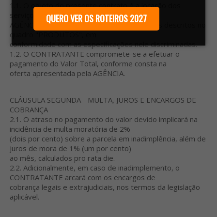
1.1. O objeto do presente contrato é a locação dos
serviços de intermediação prestados pela
QUERO VER OS ROTEIROS 2027
AGÊNCIA em relação aos produtos e serviços descritos no
quadro "PRODUTOS", em
conformidade com as especificações nele discriminadas.
1.2. O CONTRATANTE compromete-se a efetuar o
pagamento do Valor Total, conforme consta na
oferta apresentada pela AGÊNCIA.
CLÁUSULA SEGUNDA - MULTA, JUROS E ENCARGOS DE
COBRANÇA
2.1. O atraso no pagamento do valor devido implicará na
incidência de multa moratória de 2%
(dois por cento) sobre a parcela em inadimplência, além de
juros de mora de 1% (um por cento)
ao mês, calculados pro rata die.
2.2. Adicionalmente, em caso de inadimplemento, o
CONTRATANTE arcará com os encargos de
cobrança legais e extrajudiciais, nos termos da legislação
aplicável.