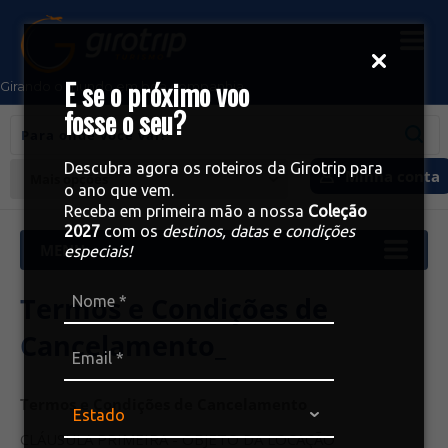
E se o próximo voo
Girando o mundo em boa companhia
fosse o seu?
Descubra agora os roteiros da Girotrip para
Minha conta
Mais opções
o ano que vem.
Receba em primeira mão a nossa
Coleção
2027
com os
destinos, datas e condições
especiais!
Termos e Condições de
Cancelamento_
Termos e Condições de Cancelamento
CLÁUSULA PRIMEIRA - OBJETO DA LOCAÇÃO