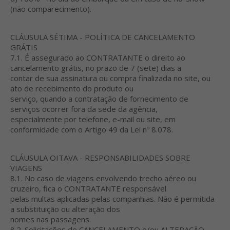
(não comparecimento).
CLÁUSULA SÉTIMA - POLÍTICA DE CANCELAMENTO
GRÁTIS
7.1. É assegurado ao CONTRATANTE o direito ao
cancelamento grátis, no prazo de 7 (sete) dias a
contar de sua assinatura ou compra finalizada no site, ou
ato de recebimento do produto ou
serviço, quando a contratação de fornecimento de
serviços ocorrer fora da sede da agência,
especialmente por telefone, e-mail ou site, em
conformidade com o Artigo 49 da Lei nº 8.078.
CLÁUSULA OITAVA - RESPONSABILIDADES SOBRE
VIAGENS
8.1. No caso de viagens envolvendo trecho aéreo ou
cruzeiro, fica o CONTRATANTE responsável
pelas multas aplicadas pelas companhias. Não é permitida
a substituição ou alteração dos
nomes nas passagens.
8.2. Solicitações de CANCELAMENTO e/ou ALTERAÇÃO