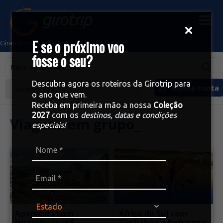
E se o próximo voo
Girando o mundo em boa companhia
fosse o seu?
Descubra agora os roteiros da Girotrip para
Minha conta
Mais opções
o ano que vem.
Receba em primeira mão a nossa
Coleção
2027
com os
destinos, datas e condições
Viagens em grupo_
especiais!
Aparecida com
África do Sul com
Guaratinguetá
Zimbábue e Botsuana