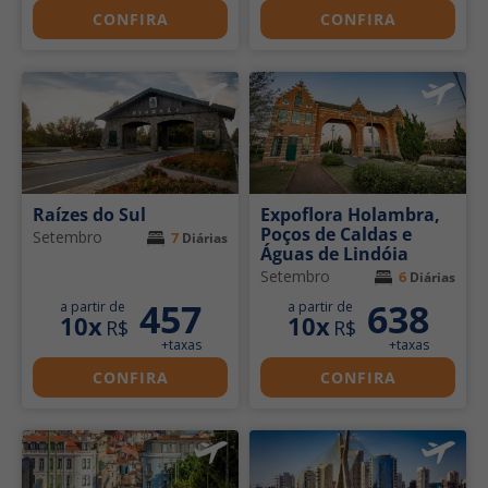
CONFIRA
CONFIRA
Raízes do Sul
Expoflora Holambra,
Poços de Caldas e
Setembro
7
Diárias
Águas de Lindóia
Setembro
6
Diárias
457
638
a partir de
a partir de
10x
10x
R$
R$
+taxas
+taxas
CONFIRA
CONFIRA