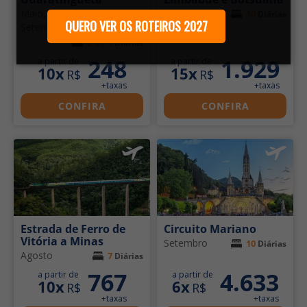
Maio, Junho, Agosto e
Julho
10
Diárias
QUERO VER OS ROTEIROS 2027
Setembro
2 ou 3
Diárias
248
1.929
a partir de
a partir de
10x
15x
R$
R$
+taxas
+taxas
CONFIRA
CONFIRA
Estrada de Ferro de
Circuito Mariano
Vitória a Minas
Setembro
10
Diárias
Agosto
7
Diárias
767
4.633
a partir de
a partir de
10x
6x
R$
R$
+taxas
+taxas