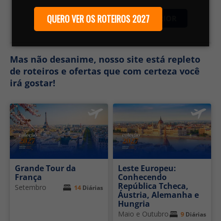
QUERO VER OS ROTEIROS 2027
VOLTAR PARA PÁGINA ANTERIOR
Mas não desanime, nosso site está repleto
de roteiros e ofertas que com certeza você
irá gostar!
Grande Tour da
Leste Europeu:
França
Conhecendo
República Tcheca,
Setembro
14
Diárias
Áustria, Alemanha e
Hungria
Maio e Outubro
9
Diárias