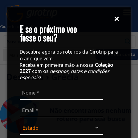
E se o próximo voo
Girando o mundo em boa companhia
fosse o seu?
Descubra agora os roteiros da Girotrip para
Minha conta
Mais opções
o ano que vem.
Receba em primeira mão a nossa
Coleção
2027
com os
destinos, datas e condições
Destinos › Grécia
especiais!
Não encontramos nenhum
roteiro para sua busca