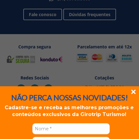
Fale conosco
Dúvidas frequentes
Compra segura
Parcelamento em até 12x
Redes Sociais
Cotações
Dólar (USD $): R$ 5,24
Euro (EUR €): R$ 6,05
NÃO PERCA NOSSAS NOVIDADES!
Cadastre-se e receba as melhores promoções e
conteúdos exclusivos da Girotrip Turismo!
Rua dos Andradas, 1234 Sala 501/502 - Porto Alegre, RS
GIROTRIP TURISMO EIRELI | CNPJ: 19.296.228/0001-07