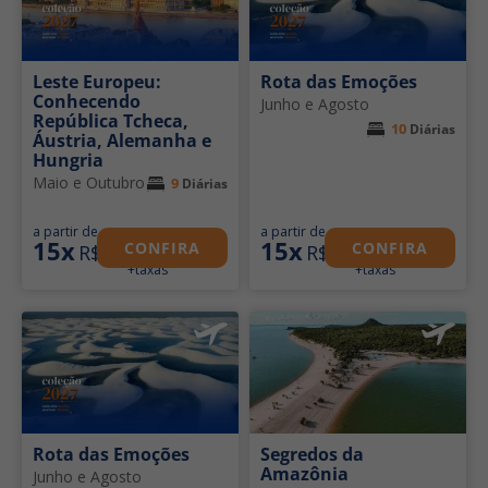
Leste Europeu:
Rota das Emoções
Conhecendo
Junho e Agosto
República Tcheca,
10
Diárias
Áustria, Alemanha e
Hungria
Maio e Outubro
9
Diárias
205
621
a partir de
a partir de
15x
15x
CONFIRA
CONFIRA
R$
R$
+taxas
+taxas
Rota das Emoções
Segredos da
Amazônia
Junho e Agosto