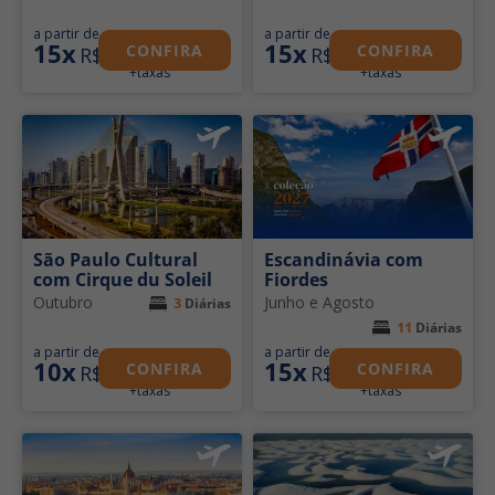
300
205
a partir de
a partir de
15x
15x
CONFIRA
CONFIRA
R$
R$
+taxas
+taxas
São Paulo Cultural
Escandinávia com
com Cirque du Soleil
Fiordes
Outubro
Junho e Agosto
3
Diárias
11
Diárias
352
271
a partir de
a partir de
10x
15x
CONFIRA
CONFIRA
R$
R$
+taxas
+taxas