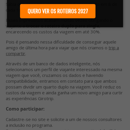
Sabia que esse tipo de problema é encontrado em 8 de
cada 10 viajantes no Brasil?
QUERO VER OS ROTEIROS 2027
Esses imprevistos acabam muitas vezes obrigando o
viajante a
trocar o roteiro duplo para single
,
encarecendo os custos da viagem em até 30%.
Pois é pensando nessa dificuldade de conseguir aquele
amigo de última hora para viajar que nós criamos o
trip a
compartir
.
Através de um banco de dados inteligente, nós
selecionamos um perfil de viajante interessado na mesma
viagem que você, cruzamos os dados e havendo
compatibilidade, entramos em contato para que ambos
possam dividir um quarto duplo na viagem. Você reduz os
custos da viagem e ainda ganha um novo amigo para curtir
as experiências Girotrip.
Como participar:
Cadastre-se no site e solicite a um de nossos consultores
a inclusão no programa.