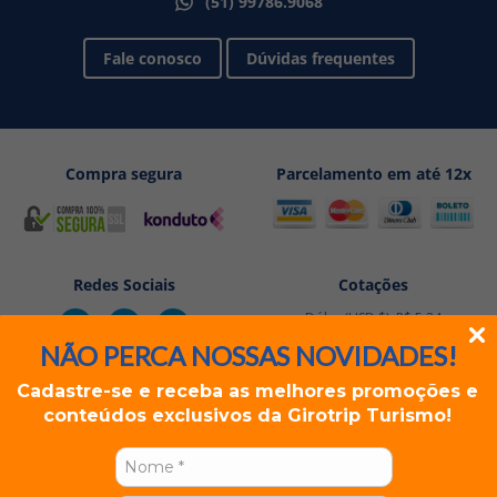
(51) 99786.9068
Fale conosco
Dúvidas frequentes
Compra segura
Parcelamento em até 12x
Redes Sociais
Cotações
Dólar (USD $): R$ 5,24
Euro (EUR €): R$ 6,05
NÃO PERCA NOSSAS NOVIDADES!
Cadastre-se e receba as melhores promoções e
conteúdos exclusivos da Girotrip Turismo!
Rua dos Andradas, 1234 Sala 501/502 - Porto Alegre, RS
GIROTRIP TURISMO EIRELI | CNPJ: 19.296.228/0001-07