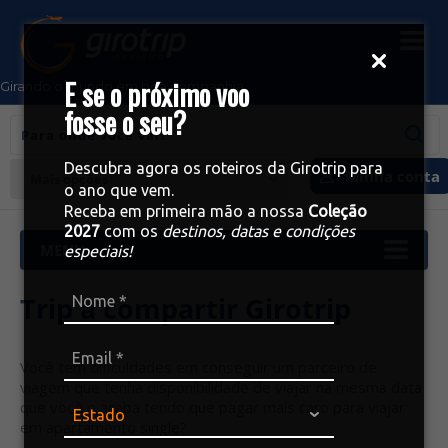
E se o próximo voo
Girando o mundo em boa companhia
fosse o seu?
Descubra agora os roteiros da Girotrip para
Minha conta
Mais opções
o ano que vem.
Receba em primeira mão a nossa
Coleção
2027
com os
destinos, datas e condições
especiais!
Trip a compartir Girotrip
Você tem dificuldades em conseguir um parceiro de
viagem que tenha disponibilidade de viajar na mesma data
que você e acaba tendo que pagar mais caro para viajar
em apartamento single?