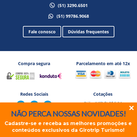
(51) 3290.6501
(51) 99786.9068
Fale conosco
Dúvidas frequentes
Compra segura
Parcelamento em até 12x
Redes Sociais
Cotações
Dólar (USD $): R$ 5,24
Euro (EUR €): R$ 6,06
NÃO PERCA NOSSAS NOVIDADES!
Cadastre-se e receba as melhores promoções e
conteúdos exclusivos da Girotrip Turismo!
Rua dos Andradas, 1234 Sala 501/502 - Porto Alegre, RS