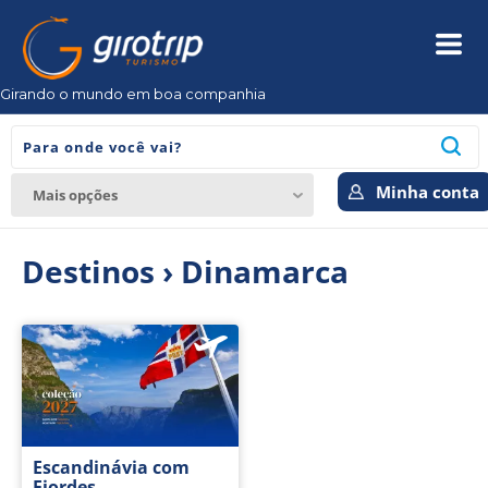
Girando o mundo em boa companhia
Minha conta
Mais opções
Destinos › Dinamarca
Escandinávia com
Fiordes