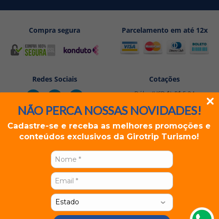
Compra segura
Parcelamento em até 12x
Redes Sociais
Cotações
Dólar (USD $): R$ 5,24
Euro (EUR €): R$ 6,05
NÃO PERCA NOSSAS NOVIDADES!
Cadastre-se e receba as melhores promoções e
conteúdos exclusivos da Girotrip Turismo!
Rua dos Andradas, 1234 Sala 501/502 - Porto Alegre, RS
GIROTRIP TURISMO EIRELI | CNPJ: 19.296.228/0001-07
Este site utiliza cookies para personalizar e melhorar sua
experiência em nossos serviços.
Para obter mais informações, leia nossa
Política de
Privacidade
e
Termos de Uso
.