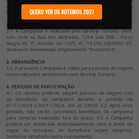
aquisição de pacotes de viagem dentro do período de
QUERO VER OS ROTEIROS 2027
01/11/2024, 0h01 a 30/11/2024, às 23h59.
2. PROMOTORA
2.1. A Campanha é realizada pela Girotrip Turismo Eireli,
com sede na Rua dos Andradas, 1234 Sala 506 - Porto
Alegre-RS P, inscrita no CNPJ nº, 19.296.228/0001-07,
doravante denominada simplesmente “Promotora”.
3. ABRANGÊNCIA
3.1. A presente Campanha é válida para pacotes de viagem
comercializados diretamente pela Girotrip Turismo.
4. PERÍODO DE PARTICIPAÇÃO
4.1. Os clientes poderão adquirir pacotes de viagem com
os benefícios da campanha durante o período de
01/11/2024 a 30/11/2024, até as 23h59. 4.2. Após esse
período, não serão concedidos benefícios da campanha
para compras realizadas fora do prazo. 4.3. A Campanha
poderá ser encerrada antecipadamente caso o limite de
vagas ou estoques de benefícios sejam atingidos,
conforme detalhado neste regulamento.