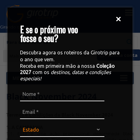
E se o próximo voo
Girando o mundo em boa companhia
fosse o seu?
Descubra agora os roteiros da Girotrip para
Minha conta
Mais opções
o ano que vem.
Receba em primeira mão a nossa
Coleção
2027
com os
destinos, datas e condições
especiais!
Black November 2024
Termos e Condições da Black November 2024
1. A CAMPANHA
1.1. Esta é uma ação promocional denominada Black
November Girotrip Turismo (“Campanha”), válida para a