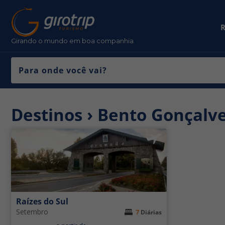
R
Girando o mundo em boa companhia
Destinos › Bento Gonçalv
Raízes do Sul
Setembro
7
Diárias