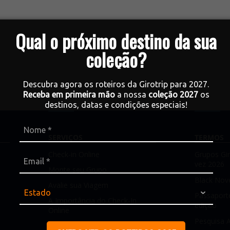
Qual o próximo destino da sua
coleção?
Descubra agora os roteiros da Girotrip para 2027.
Receba em primeira mão
a nossa
coleção 2027
os
destinos, datas e condições especiais!
SERVIÇOS
TERMOS
Check-in Online
Grupos Gir
vez 2026
Monte seu Grupo
Black Nov
Avalie sua Viagem
Passaport
A Importância do Check-In
edição
Online
Pesquisa 
Documentos para viagem