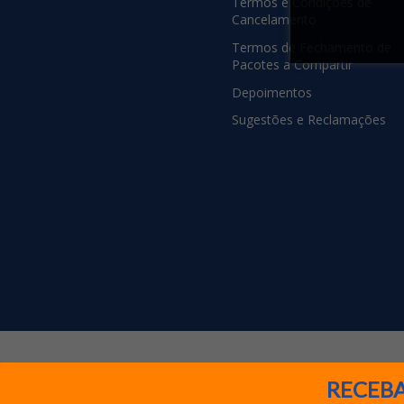
Termos e Condições de
Cancelamento
Termos de Fechamento de
Pacotes a Compartir
Depoimentos
Sugestões e Reclamações
Compra segura
Parcelamento e
RECEBA