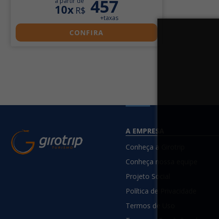
457
a partir de
10x
R$
+taxas
CONFIRA
A EMPRESA
Conheça a Girotrip
Conheça nossa equipe
Projeto Social
Política de Privacidade
Termos de Uso