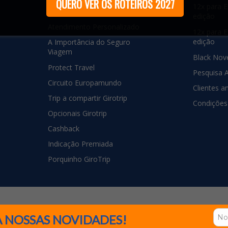
QUERO VER OS ROTEIROS 2027
12x para E
Grupos com Guia
edição
Atendimento Personalizado
12x para E
edição
A Importância do Seguro
Viagem
Black Nov
Protect Travel
Pesquisa 
Circuito Europamundo
Clientes a
Trip a compartir Girotrip
Condições
Opcionais Girotrip
Cashback
Indicação Premiada
Porquinho GiroTrip
m até 12x
Redes Sociais
Cotaç
 NOSSAS NOVIDADES!