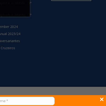
xplorar o Mundo - 3ª
xplorar o Mundo - 2ª
ember 2024
Anual 2023/24
niversariantes
 Cruzeiros
ões